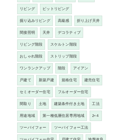
リビング
ピットリビング
掘り込みリビング
高級感
折り上げ天井
間接照明
天井
デコラティブ
リビング階段
スケルトン階段
おしゃれ階段
ストリップ階段
ワンランクアップ
階段
アイアン
戸建て
新築戸建
規格住宅
建売住宅
セミオーダー住宅
フルオーダー住宅
間取り
土地
建築条件付き土地
工法
用途地域
第一種低層住居専用地域
2×４
ツーバイフォー
ツーバイフォー工法
ツーバイフォー住宅
戸建て住宅
地盤改良