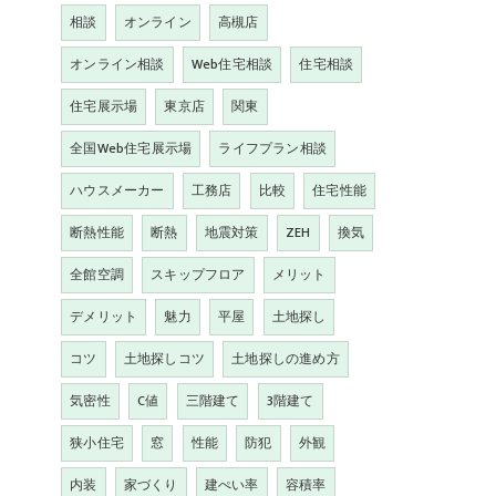
相談
オンライン
高槻店
オンライン相談
Web住宅相談
住宅相談
住宅展示場
東京店
関東
全国Web住宅展示場
ライフプラン相談
ハウスメーカー
工務店
比較
住宅性能
断熱性能
断熱
地震対策
ZEH
換気
全館空調
スキップフロア
メリット
デメリット
魅力
平屋
土地探し
コツ
土地探しコツ
土地探しの進め方
気密性
C値
三階建て
3階建て
狭小住宅
窓
性能
防犯
外観
内装
家づくり
建ぺい率
容積率