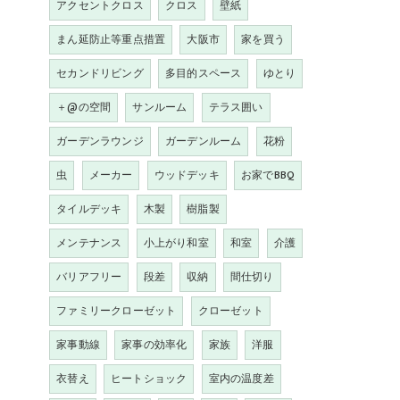
アクセントクロス
クロス
壁紙
まん延防止等重点措置
大阪市
家を買う
セカンドリビング
多目的スペース
ゆとり
＋@の空間
サンルーム
テラス囲い
ガーデンラウンジ
ガーデンルーム
花粉
虫
メーカー
ウッドデッキ
お家でBBQ
タイルデッキ
木製
樹脂製
メンテナンス
小上がり和室
和室
介護
バリアフリー
段差
収納
間仕切り
ファミリークローゼット
クローゼット
家事動線
家事の効率化
家族
洋服
衣替え
ヒートショック
室内の温度差