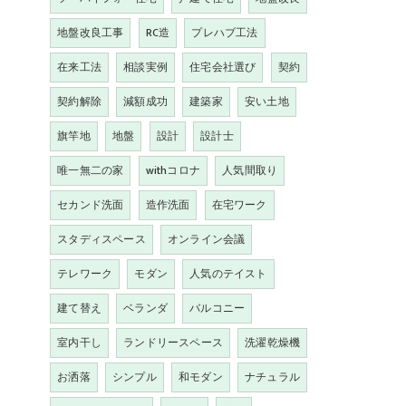
地盤改良工事
RC造
プレハブ工法
在来工法
相談実例
住宅会社選び
契約
契約解除
減額成功
建築家
安い土地
旗竿地
地盤
設計
設計士
唯一無二の家
withコロナ
人気間取り
セカンド洗面
造作洗面
在宅ワーク
スタディスペース
オンライン会議
テレワーク
モダン
人気のテイスト
建て替え
ベランダ
バルコニー
室内干し
ランドリースペース
洗濯乾燥機
お洒落
シンプル
和モダン
ナチュラル